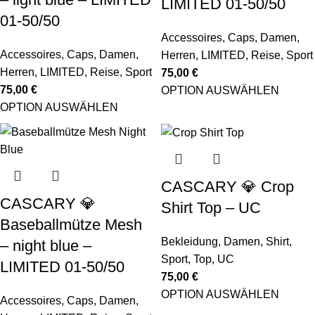
LIMITED 01-50/50
01-50/50
Accessoires
,
Caps
,
Damen
,
Accessoires
,
Caps
,
Damen
,
Herren
,
LIMITED
,
Reise
,
Sport
Herren
,
LIMITED
,
Reise
,
Sport
75,00
€
75,00
€
OPTION AUSWÄHLEN
OPTION AUSWÄHLEN
CASCARY 💎 Crop
CASCARY 💎
Shirt Top – UC
Baseballmütze Mesh
Bekleidung
,
Damen
,
Shirt
,
– night blue –
Sport
,
Top
,
UC
LIMITED 01-50/50
75,00
€
OPTION AUSWÄHLEN
Accessoires
,
Caps
,
Damen
,