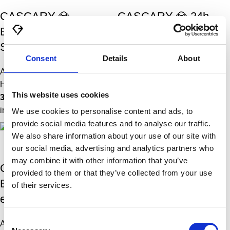
CASCARY 💎
CASCARY 💎 24h
Baseballcap mit CY
Einmalsocken lang –
Stick
eternity
Consent
Details
About
Accessoires
,
Caps
,
Damen
,
Accessoires
,
Damen
,
Herren
,
Hüte
,
Reise
,
Sport
Reise
,
Socken
,
Sport
This website uses cookies
35,00
€
30,00
€
in den Warenkorb
OPTION AUSWÄHLEN
We use cookies to personalise content and ads, to
provide social media features and to analyse our traffic.
We also share information about your use of our site with
our social media, advertising and analytics partners who
may combine it with other information that you’ve
CASCARY 💎 24h
CASCARY 💎 24h
provided to them or that they’ve collected from your use
Einmalsocken kurz –
Einmalsocken
of their services.
eternity
Sneaker – eternity
Consent
Accessoires
,
Damen
,
Herren
,
Accessoires
,
Damen
,
Herren
,