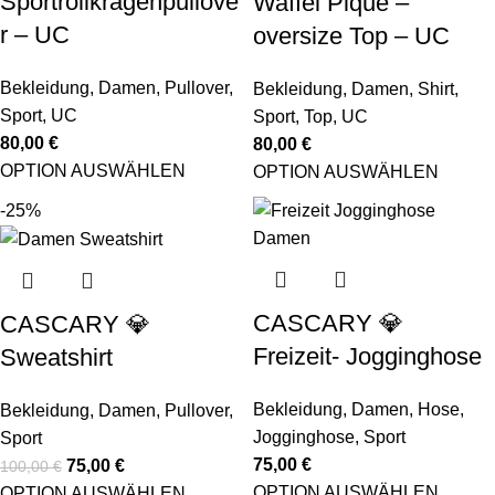
Sportrollkragenpullove
Waffel Piqué –
r – UC
oversize Top – UC
Bekleidung
,
Damen
,
Pullover
,
Bekleidung
,
Damen
,
Shirt
,
Sport
,
UC
Sport
,
Top
,
UC
80,00
€
80,00
€
OPTION AUSWÄHLEN
OPTION AUSWÄHLEN
-25%
CASCARY 💎
CASCARY 💎
Freizeit- Jogginghose
Sweatshirt
Bekleidung
,
Damen
,
Hose
,
Bekleidung
,
Damen
,
Pullover
,
Jogginghose
,
Sport
Sport
75,00
€
75,00
€
100,00
€
OPTION AUSWÄHLEN
OPTION AUSWÄHLEN