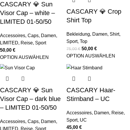
CASCARY 💎 Sun
CASCARY 💎 Crop
Visor Cap – white –
Shirt Top
LIMITED 01-50/50
Bekleidung
,
Damen
,
Shirt
,
Accessoires
,
Caps
,
Damen
,
Sport
,
Top
LIMITED
,
Reise
,
Sport
50,00
€
75,00
€
50,00
€
OPTION AUSWÄHLEN
OPTION AUSWÄHLEN
CASCARY 💎 Sun
CASCARY Haar-
Visor Cap – dark blue
Stirnband – UC
– LIMITED 01-50/50
Accessoires
,
Damen
,
Reise
,
Sport
,
UC
Accessoires
,
Caps
,
Damen
,
45,00
€
LIMITED
,
Reise
,
Sport