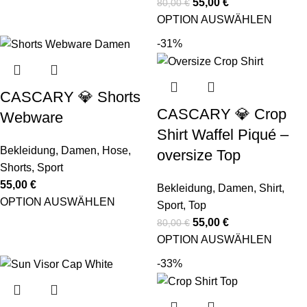
55,00
€
80,00
€
OPTION AUSWÄHLEN
-31%
CASCARY 💎 Shorts
CASCARY 💎 Crop
Webware
Shirt Waffel Piqué –
Bekleidung
,
Damen
,
Hose
,
oversize Top
Shorts
,
Sport
55,00
€
Bekleidung
,
Damen
,
Shirt
,
OPTION AUSWÄHLEN
Sport
,
Top
55,00
€
80,00
€
OPTION AUSWÄHLEN
-33%