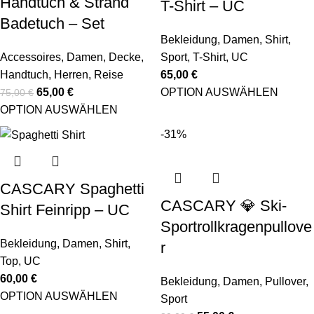
Handtuch & Strand
T-Shirt – UC
Badetuch – Set
Bekleidung
,
Damen
,
Shirt
,
Accessoires
,
Damen
,
Decke
,
Sport
,
T-Shirt
,
UC
Handtuch
,
Herren
,
Reise
65,00
€
65,00
€
OPTION AUSWÄHLEN
75,00
€
OPTION AUSWÄHLEN
-31%
CASCARY Spaghetti
CASCARY 💎 Ski-
Shirt Feinripp – UC
Sportrollkragenpullove
Bekleidung
,
Damen
,
Shirt
,
r
Top
,
UC
60,00
€
Bekleidung
,
Damen
,
Pullover
,
OPTION AUSWÄHLEN
Sport