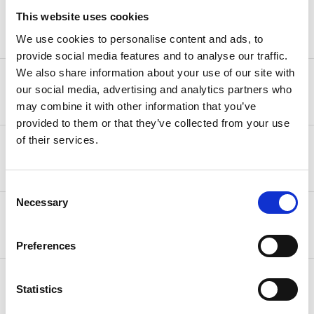
25,00 € (2-4 Werktage) kostenlos ab
This website uses cookies
Monaco
500,00 €
We use cookies to personalise content and ads, to
provide social media features and to analyse our traffic.
We also share information about your use of our site with
25,00 € (2-4 Werktage) kostenlos ab
Norwegen
our social media, advertising and analytics partners who
500,00 €
may combine it with other information that you’ve
provided to them or that they’ve collected from your use
of their services.
10,00 € (3-5 Werktage) kostenlos ab
Schweiz
95,00 €
Consent
Necessary
Selection
50,00 € (3-5 Werktage) kostenlos ab
USA
750,00 €
Preferences
25,00 € (3-5 Werktage) kostenlos ab
Island
Statistics
500,00 €