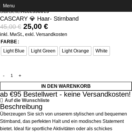
Menu
-44%
Startseite
Accessoires
CASCARY 💎 Haar- Stirnband
25,00
€
45,00
€
inkl. MwSt., exkl.
Versandkosten
FARBE
Light Blue
Light Green
Light Orange
White
IN DEN WARENKORB
ab €95 Bestellwert - keine Versandkosten!
Auf die Wunschliste
Beschreibung
Überzeugen Sie sich von unserem stylischen und bequemen
Stirnband, das perfekten Halt und ein modisches Statement
bietet. Ideal für sportliche Aktivitäten oder als schickes