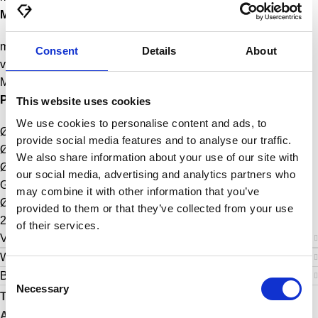
Merkmale:
mit CY
💎
Diamant, CASCARY, Nummer der Limitierung
Consent
Details
About
veredelt
Made in Yiwu
🇨🇳
Passform:
This website uses cookies
We use cookies to personalise content and ads, to
Ø Länge 11 cm
provide social media features and to analyse our traffic.
Ø Breite 4,5 cm
We also share information about your use of our site with
Ø Materialstärke 2 mm
our social media, advertising and analytics partners who
Griffbreite 5 cm
may combine it with other information that you’ve
Ø Öffnungsweite 5,5 cm
provided to them or that they’ve collected from your use
22 g
of their services.
Versand & Lieferung
Weitere Informationen
Consent
Bewertungen (0)
Necessary
Selection
Teilen:
Artikelnummer:
CY-HK-004