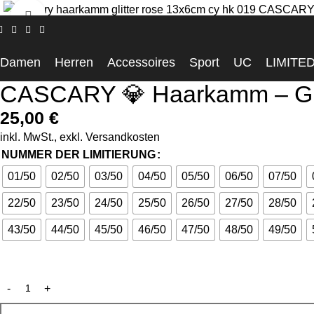
Click to enlarge
Startseite
LIMITED
CASCARY 💎 Haarkamm – Glitter Rose – L
Damen
Herren
Accessoires
Sport
UC
LIMITE
CASCARY 💎 Haarkamm – Glit
25,00
€
inkl. MwSt., exkl.
Versandkosten
NUMMER DER LIMITIERUNG
01/50
02/50
03/50
04/50
05/50
06/50
07/50
22/50
23/50
24/50
25/50
26/50
27/50
28/50
43/50
44/50
45/50
46/50
47/50
48/50
49/50