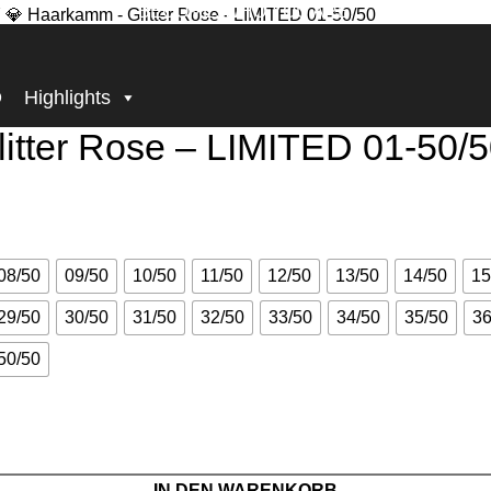
BECOME, WHO YOU ARE!
IMITED 01-50/50
D
Highlights
ter Rose – LIMITED 01-50/5
08/50
09/50
10/50
11/50
12/50
13/50
14/50
15
29/50
30/50
31/50
32/50
33/50
34/50
35/50
36
50/50
IN DEN WARENKORB