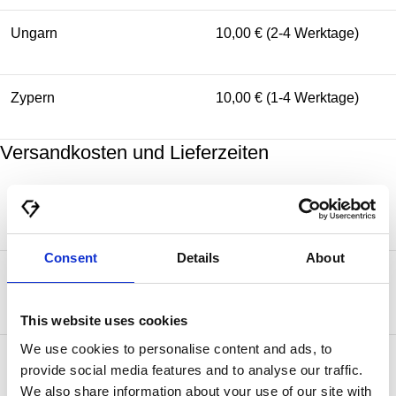
Ungarn
10,00 € (2-4 Werktage)
Zypern
10,00 € (1-4 Werktage)
Versandkosten und Lieferzeiten
Zielland
Standardversand
Consent
Details
About
50,00 € (2-5 Werktage) kostenlos ab
Kanada
750,00 €
This website uses cookies
We use cookies to personalise content and ads, to
25,00 € (2-4 Werktage) kostenlos ab
Monaco
provide social media features and to analyse our traffic.
500,00 €
We also share information about your use of our site with