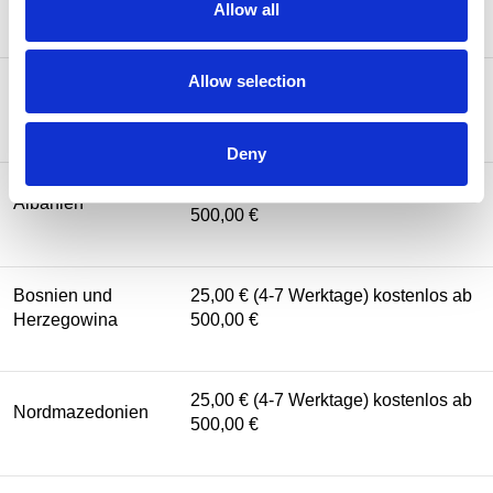
500,00 €
Allow all
Allow selection
Vereinigtes
25,00 € (3-5 Werktage) kostenlos ab
Königreich
(UK)
500,00 €
Deny
25,00 € (5-7 Werktage) kostenlos ab
Albanien
500,00 €
Bosnien und
25,00 € (4-7 Werktage) kostenlos ab
Herzegowina
500,00 €
25,00 € (4-7 Werktage) kostenlos ab
Nordmazedonien
500,00 €