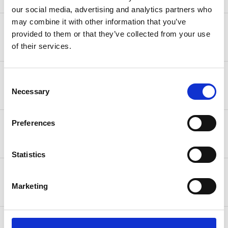
our social media, advertising and analytics partners who
may combine it with other information that you’ve
25,00 € (2-4 Werktage) kostenlos ab
Norwegen
provided to them or that they’ve collected from your use
500,00 €
of their services.
10,00 € (3-5 Werktage) kostenlos ab
Schweiz
Consent
95,00 €
Necessary
Selection
Preferences
50,00 € (3-5 Werktage) kostenlos ab
USA
750,00 €
Statistics
25,00 € (3-5 Werktage) kostenlos ab
Island
500,00 €
Marketing
25,00 € (2-5 Werktage) kostenlos ab
Liechtenstein