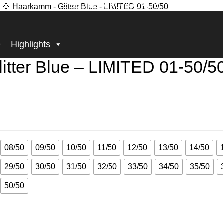
BECOME, WHO YOU ARE!
– LIMITED 01-50/50
D
Highlights
ter Blue – LIMITED 01-50/5
08/50
09/50
10/50
11/50
12/50
13/50
14/50
29/50
30/50
31/50
32/50
33/50
34/50
35/50
50/50