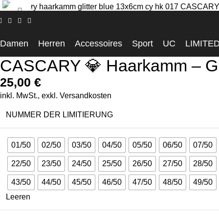
Click to enlarge
Startseite
Accessoires
CASCARY 💎 Haarkamm – Glitter Blue 
Damen
Herren
Accessoires
Sport
UC
LIMITE
CASCARY 💎 Haarkamm – Glit
25,00
€
inkl. MwSt., exkl.
Versandkosten
NUMMER DER LIMITIERUNG
01/50
02/50
03/50
04/50
05/50
06/50
07/50
22/50
23/50
24/50
25/50
26/50
27/50
28/50
43/50
44/50
45/50
46/50
47/50
48/50
49/50
Leeren