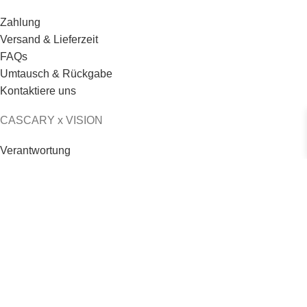
Zahlung
Versand & Lieferzeit
FAQs
Umtausch & Rückgabe
Kontaktiere uns
CASCARY x VISION
Verantwortung
Logo & Credo
Philosophie
Jobs & Karriere
© 2026 - CASCARY - Alle Rechte vorbehalten
CASCARY Haar- Stirnband – UC