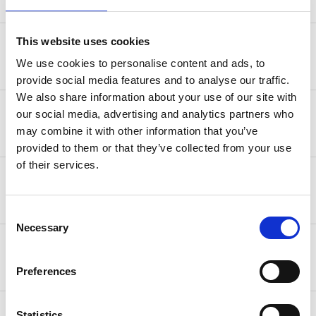
This website uses cookies
25,00 € (2-4 Werktage) kostenlos ab
Monaco
500,00 €
We use cookies to personalise content and ads, to
provide social media features and to analyse our traffic.
We also share information about your use of our site with
25,00 € (2-4 Werktage) kostenlos ab
our social media, advertising and analytics partners who
Norwegen
500,00 €
may combine it with other information that you’ve
provided to them or that they’ve collected from your use
of their services.
10,00 € (3-5 Werktage) kostenlos ab
Schweiz
95,00 €
Consent
Necessary
Selection
50,00 € (3-5 Werktage) kostenlos ab
USA
750,00 €
Preferences
25,00 € (3-5 Werktage) kostenlos ab
Statistics