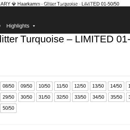
BECOME, WHO YOU ARE!
oise – LIMITED 01-50/50
D
Highlights
ter Turquoise – LIMITED 01
08/50
09/50
10/50
11/50
12/50
13/50
14/50
29/50
30/50
31/50
32/50
33/50
34/50
35/50
50/50