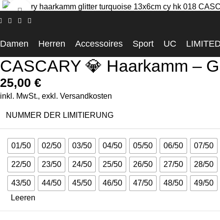
Click to enlarge
Startseite
Accessoires
CASCARY 💎 Haarkamm – Glitter Turqu
Damen
Herren
Accessoires
Sport
UC
LIMITE
CASCARY 💎 Haarkamm – Glit
25,00
€
inkl. MwSt., exkl.
Versandkosten
NUMMER DER LIMITIERUNG
01/50
02/50
03/50
04/50
05/50
06/50
07/50
22/50
23/50
24/50
25/50
26/50
27/50
28/50
43/50
44/50
45/50
46/50
47/50
48/50
49/50
Leeren