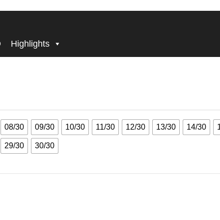
BECOME, WHO YOU ARE!
ED 1-30/30
ilver – LIMITED 1-30/30
D
Highlights
08/30
09/30
10/30
11/30
12/30
13/30
14/30
29/30
30/30