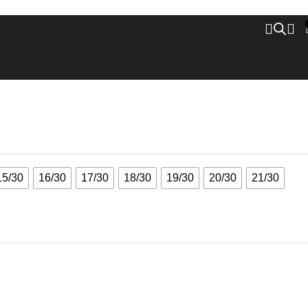
Zurück zu den Produkten
15/30
16/30
17/30
18/30
19/30
20/30
21/30