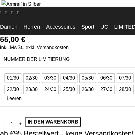
Startseite
Schmuck
CASCARY 💎 Armreif chic – silver – LIMIT
CASCARY 💎 Armreif chic – s
Damen
Herren
Accessoires
Sport
UC
LIMITE
55,00
€
inkl. MwSt., exkl.
Versandkosten
NUMMER DER LIMITIERUNG
01/30
02/30
03/30
04/30
05/30
06/30
07/30
22/30
23/30
24/30
25/30
26/30
27/30
28/30
Leeren
IN DEN WARENKORB
ab €95 Bestellwert - keine Versandkosten!