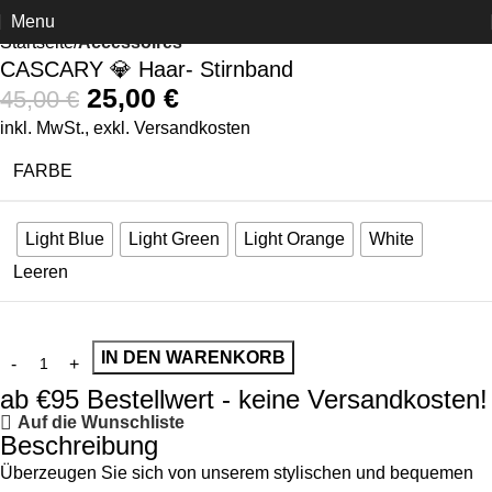
Menu
-44%
Startseite
Accessoires
CASCARY 💎 Haar- Stirnband
25,00
€
45,00
€
inkl. MwSt., exkl.
Versandkosten
FARBE
Light Blue
Light Green
Light Orange
White
Leeren
IN DEN WARENKORB
ab €95 Bestellwert - keine Versandkosten!
Auf die Wunschliste
Beschreibung
Überzeugen Sie sich von unserem stylischen und bequemen