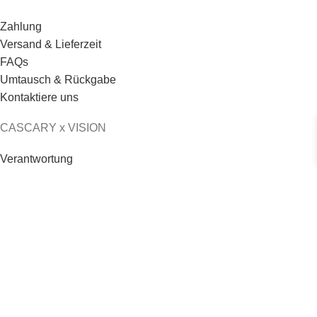
Zahlung
Versand & Lieferzeit
FAQs
Umtausch & Rückgabe
Kontaktiere uns
CASCARY x VISION
Verantwortung
Logo & Credo
Philosophie
Jobs & Karriere
© 2026 - CASCARY - Alle Rechte vorbehalten
CASCARY 💎 Haar- Stirnband