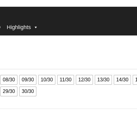
BECOME, WHO YOU ARE!
 – LIMITED 1-30/30
e – silver – LIMITED 1-30/30
D
Highlights
08/30
09/30
10/30
11/30
12/30
13/30
14/30
29/30
30/30