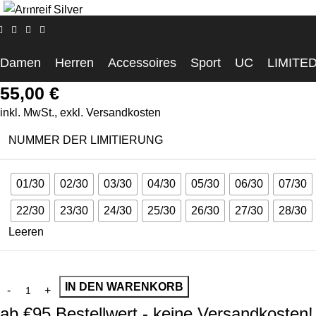
Startseite
Accessoires
CASCARY 💎 Armreif chic wide – silver
CASCARY 💎 Armreif chic wid
Damen
Herren
Accessoires
Sport
UC
LIMITE
55,00
€
inkl. MwSt., exkl.
Versandkosten
NUMMER DER LIMITIERUNG
01/30
02/30
03/30
04/30
05/30
06/30
07/30
22/30
23/30
24/30
25/30
26/30
27/30
28/30
Leeren
IN DEN WARENKORB
ab €95 Bestellwert - keine Versandkosten!