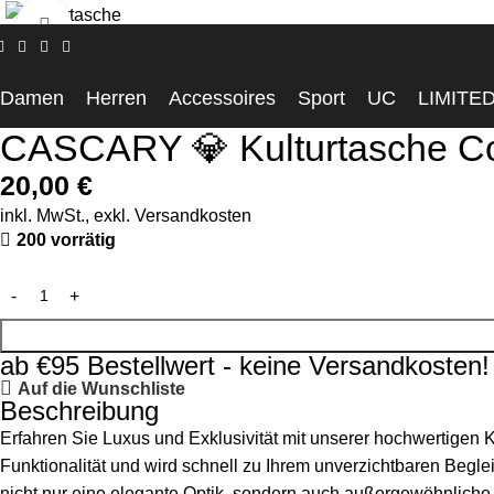
Click to enlarge
Startseite
Accessoires
CASCARY 💎 Kulturtasche Cosmetic Trave
Damen
Herren
Accessoires
Sport
UC
LIMITE
CASCARY 💎 Kulturtasche Cosm
20,00
€
inkl. MwSt., exkl.
Versandkosten
200 vorrätig
ab €95 Bestellwert - keine Versandkosten!
Auf die Wunschliste
Beschreibung
Erfahren Sie Luxus und Exklusivität mit unserer hochwertigen Kul
Funktionalität und wird schnell zu Ihrem unverzichtbaren Beglei
nicht nur eine elegante Optik, sondern auch außergewöhnliche Ha