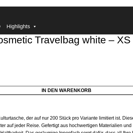
BECOME, WHO YOU ARE!
lbag white – XS – limited 1 out of 200
D
Highlights
etic Travelbag white – XS – 
IN DEN WARENKORB
turtasche, der auf nur 200 Stück pro Variante limitiert ist. Die
ter auf jeder Reise. Gefertigt aus hochwertigen Materialien und
ltbarkeit. Das geräumige Innenfach sorgt dafür, dass all Ihre K