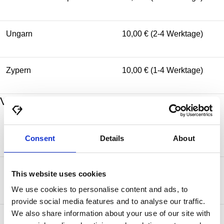
Ungarn
10,00 € (2-4 Werktage)
Zypern
10,00 € (1-4 Werktage)
Versandkosten und Lieferzeiten
Zielland
Standardversand
Consent
Details
About
50,00 € (2-5 Werktage) kostenlos ab
This website uses cookies
Kanada
750,00 €
We use cookies to personalise content and ads, to
provide social media features and to analyse our traffic.
We also share information about your use of our site with
25,00 € (2-4 Werktage) kostenlos ab
Monaco