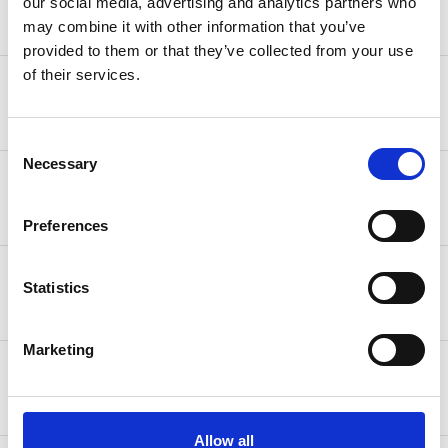
our social media, advertising and analytics partners who
500,00 €
may combine it with other information that you’ve
provided to them or that they’ve collected from your use
of their services.
25,00 € (2-4 Werktage) kostenlos ab
Norwegen
500,00 €
Consent
Necessary
Selection
10,00 € (3-5 Werktage) kostenlos ab
Schweiz
95,00 €
Preferences
50,00 € (3-5 Werktage) kostenlos ab
USA
Statistics
750,00 €
Marketing
25,00 € (3-5 Werktage) kostenlos ab
Island
500,00 €
Allow all