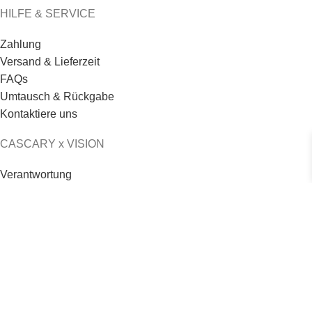
HILFE & SERVICE
Zahlung
Versand & Lieferzeit
FAQs
Umtausch & Rückgabe
Kontaktiere uns
CASCARY x VISION
Verantwortung
Logo & Credo
Philosophie
Jobs & Karriere
© 2026 - CASCARY - Alle Rechte vorbehalten
CASCARY 💎 Strand Badetuch