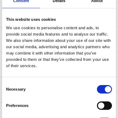
Consent
Details
About
50,00 € (2-5 Werktage) kostenlos ab
Kanada
750,00 €
This website uses cookies
We use cookies to personalise content and ads, to
25,00 € (2-4 Werktage) kostenlos ab
provide social media features and to analyse our traffic.
Monaco
500,00 €
We also share information about your use of our site with
our social media, advertising and analytics partners who
may combine it with other information that you’ve
25,00 € (2-4 Werktage) kostenlos ab
provided to them or that they’ve collected from your use
Norwegen
500,00 €
of their services.
Consent
10,00 € (3-5 Werktage) kostenlos ab
Schweiz
Necessary
95,00 €
Selection
Preferences
50,00 € (3-5 Werktage) kostenlos ab
USA
750,00 €