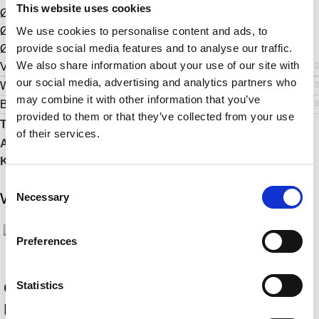
This website uses cookies
Ø 12 mm breit
We use cookies to personalise content and ads, to
Ø 2 mm dick
provide social media features and to analyse our traffic.
Ø 25 mm Diamanten breite
We also share information about your use of our site with
Versand & Lieferung
our social media, advertising and analytics partners who
Weitere Informationen
may combine it with other information that you’ve
Bewertungen (0)
provided to them or that they’ve collected from your use
Teilen:
of their services.
Artikelnummer:
n. v.
Kategorien:
Accessoires
,
Armband
,
LIMITED
,
Sport
Consent
Weitere Highlights
Necessary
Selection
Preferences
Statistics
CASCARY 💎
CASCARY 💎
Baseballmütze
Baseballmütze Mesh