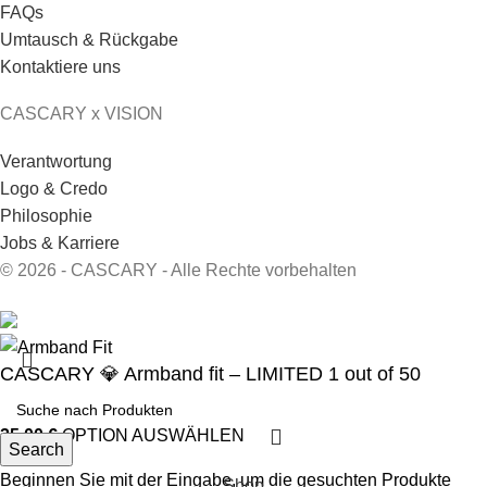
FAQs
Umtausch & Rückgabe
Kontaktiere uns
CASCARY x VISION
Verantwortung
Logo & Credo
Philosophie
Jobs & Karriere
© 2026 - CASCARY - Alle Rechte vorbehalten
CASCARY 💎 Armband fit – LIMITED 1 out of 50
25,00
€
OPTION AUSWÄHLEN
Search
Beginnen Sie mit der Eingabe, um die gesuchten Produkte
Shop