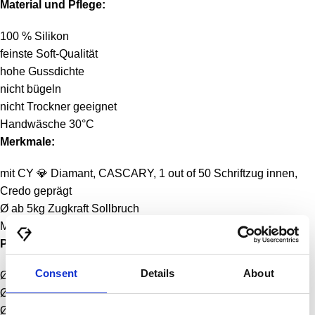
Material und Pflege:
100 % Silikon
feinste Soft-Qualität
hohe Gussdichte
nicht bügeln
nicht Trockner geeignet
Handwäsche 30°C
Merkmale:
mit CY
💎
Diamant, CASCARY, 1 out of 50 Schriftzug innen,
Credo geprägt
Ø ab 5kg Zugkraft Sollbruch
Made in Zhongshan 🇨🇳
Passform
Consent
Details
About
Ø < 19 cm Umfang locker
Ø 19 cm Umfang anliegend
Ø > 19 cm Umfang straff