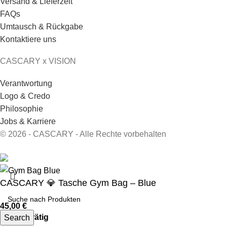
Versand & Lieferzeit
FAQs
Umtausch & Rückgabe
Kontaktiere uns
CASCARY x VISION
Verantwortung
Logo & Credo
Philosophie
Jobs & Karriere
© 2026 - CASCARY - Alle Rechte vorbehalten
CASCARY 💎 Tasche Gym Bag – Blue
45,00
€
50 vorrätig
Search