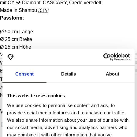
mit CY
💎
Diamant, CASCARY, Credo veredelt
Made in Shantou
🇨🇳
Passform:
Ø 50 cm Länge
Ø 25 cm Breite
Ø 25 cm Höhe
Versand & Lieferung
Weitere Informationen
Bewertungen (0)
Consent
Details
About
Teilen:
Artikelnummer:
CY-GB-004-
Kategorien:
Accessoires
,
Reise
,
Sport
,
Tasche
This website uses cookies
We use cookies to personalise content and ads, to
Weitere Highlights
provide social media features and to analyse our traffic.
We also share information about your use of our site with
our social media, advertising and analytics partners who
may combine it with other information that you’ve