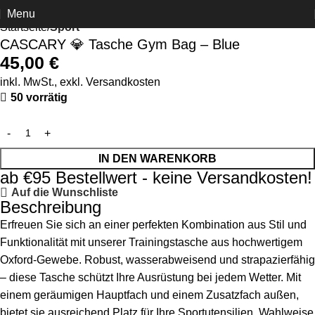
Menu
Startseite
Sport
CASCARY 💎 Tasche Gym Bag – Blue
45,00
€
inkl. MwSt., exkl.
Versandkosten
50 vorrätig
IN DEN WARENKORB
ab €95 Bestellwert - keine Versandkosten!
Auf die Wunschliste
Beschreibung
Erfreuen Sie sich an einer perfekten Kombination aus Stil und
Funktionalität mit unserer Trainingstasche aus hochwertigem
Oxford-Gewebe. Robust, wasserabweisend und strapazierfähig
– diese Tasche schützt Ihre Ausrüstung bei jedem Wetter. Mit
einem geräumigen Hauptfach und einem Zusatzfach außen,
bietet sie ausreichend Platz für Ihre Sportutensilien. Wahlweise