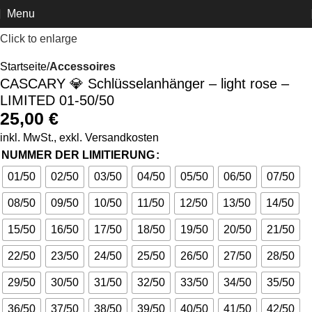
Menu
Click to enlarge
Startseite
Accessoires
CASCARY 💎 Schlüsselanhänger – light rose –
LIMITED 01-50/50
25,00
€
inkl. MwSt., exkl.
Versandkosten
NUMMER DER LIMITIERUNG
01/50
02/50
03/50
04/50
05/50
06/50
07/50
08/50
09/50
10/50
11/50
12/50
13/50
14/50
15/50
16/50
17/50
18/50
19/50
20/50
21/50
22/50
23/50
24/50
25/50
26/50
27/50
28/50
29/50
30/50
31/50
32/50
33/50
34/50
35/50
36/50
37/50
38/50
39/50
40/50
41/50
42/50