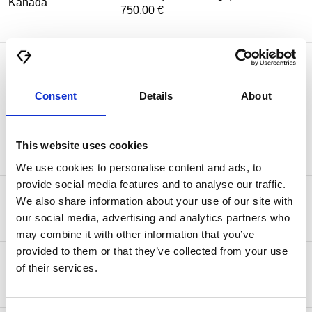
Kanada
750,00 €
25,00 € (2-4 Werktage) kostenlos ab
Monaco
500,00 €
Consent
Details
About
25,00 € (2-4 Werktage) kostenlos ab
Norwegen
500,00 €
This website uses cookies
We use cookies to personalise content and ads, to
provide social media features and to analyse our traffic.
10,00 € (3-5 Werktage) kostenlos ab
We also share information about your use of our site with
Schweiz
95,00 €
our social media, advertising and analytics partners who
may combine it with other information that you’ve
provided to them or that they’ve collected from your use
50,00 € (3-5 Werktage) kostenlos ab
USA
of their services.
750,00 €