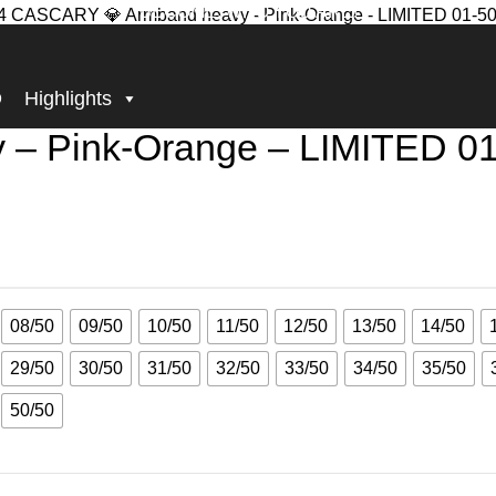
BECOME, WHO YOU ARE!
ange – LIMITED 01-50/50
D
Highlights
– Pink-Orange – LIMITED 01
08/50
09/50
10/50
11/50
12/50
13/50
14/50
29/50
30/50
31/50
32/50
33/50
34/50
35/50
50/50