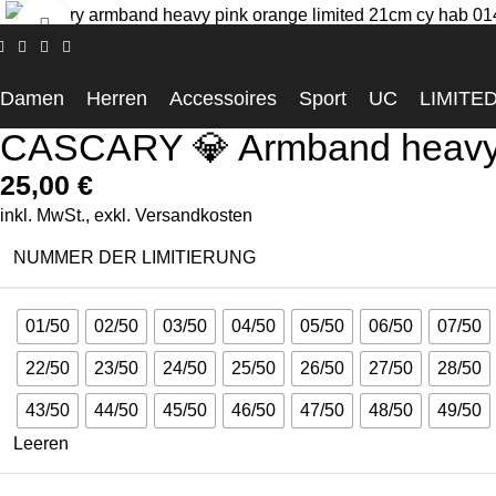
Click to enlarge
Startseite
Accessoires
CASCARY 💎 Armband heavy – Pink-Or
Damen
Herren
Accessoires
Sport
UC
LIMITE
CASCARY 💎 Armband heavy 
25,00
€
inkl. MwSt., exkl.
Versandkosten
NUMMER DER LIMITIERUNG
01/50
02/50
03/50
04/50
05/50
06/50
07/50
22/50
23/50
24/50
25/50
26/50
27/50
28/50
43/50
44/50
45/50
46/50
47/50
48/50
49/50
Leeren