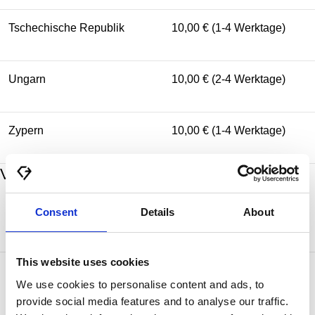
Tschechische Republik
10,00 € (1-4 Werktage)
Ungarn
10,00 € (2-4 Werktage)
Zypern
10,00 € (1-4 Werktage)
Versandkosten und Lieferzeiten
Consent
Details
About
Zielland
Standardversand
This website uses cookies
50,00 € (2-5 Werktage) kostenlos ab
Kanada
We use cookies to personalise content and ads, to
750,00 €
provide social media features and to analyse our traffic.