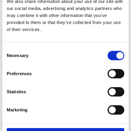
We also share information about your use of our site with
our social media, advertising and analytics partners who
25,00 € (2-4 Werktage) kostenlos ab
Monaco
may combine it with other information that you’ve
500,00 €
provided to them or that they’ve collected from your use
of their services.
25,00 € (2-4 Werktage) kostenlos ab
Norwegen
500,00 €
Consent
Necessary
Selection
10,00 € (3-5 Werktage) kostenlos ab
Schweiz
95,00 €
Preferences
Statistics
50,00 € (3-5 Werktage) kostenlos ab
USA
750,00 €
Marketing
25,00 € (3-5 Werktage) kostenlos ab
Island
500,00 €