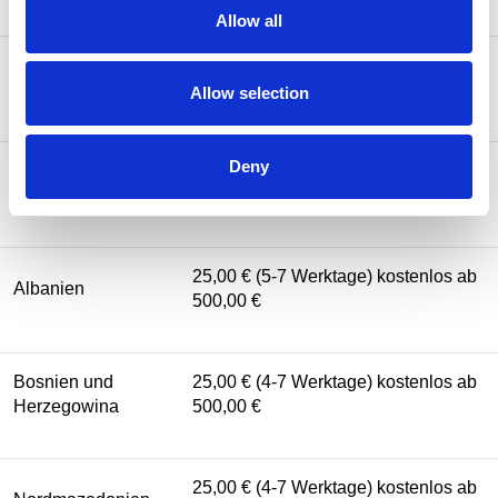
Allow all
25,00 € (2-5 Werktage) kostenlos ab
Liechtenstein
500,00 €
Allow selection
Deny
Vereinigtes
25,00 € (3-5 Werktage) kostenlos ab
Königreich
(UK)
500,00 €
25,00 € (5-7 Werktage) kostenlos ab
Albanien
500,00 €
Bosnien und
25,00 € (4-7 Werktage) kostenlos ab
Herzegowina
500,00 €
25,00 € (4-7 Werktage) kostenlos ab