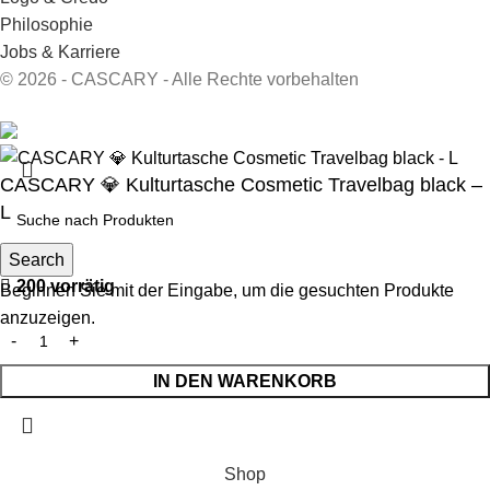
Philosophie
Jobs & Karriere
© 2026 - CASCARY - Alle Rechte vorbehalten
CASCARY 💎 Kulturtasche Cosmetic Travelbag black –
L
Search
30,00
€
200 vorrätig
Beginnen Sie mit der Eingabe, um die gesuchten Produkte
anzuzeigen.
IN DEN WARENKORB
Shop