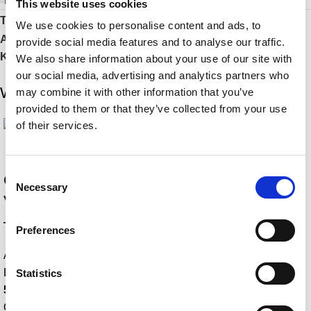
Bewertungen (0)
This website uses cookies
Teilen:
We use cookies to personalise content and ads, to
Artikelnummer:
CY-BAG-003 L
provide social media features and to analyse our traffic.
Kategorien:
Accessoires
,
Reise
,
Tasche
We also share information about your use of our site with
our social media, advertising and analytics partners who
Weitere Highlights
may combine it with other information that you’ve
provided to them or that they’ve collected from your use
of their services.
Consent
CASCARY 💎 Sun
CASCARY Haar-
Necessary
Selection
Visor Cap – dark blue
Stirnband – UC
– LIMITED 01-50/50
Preferences
Accessoires
,
Herren
,
Reise
,
Sport
,
UC
Accessoires
,
Caps
,
Damen
,
45,00
€
LIMITED
,
Reise
,
Sport
Statistics
OPTION AUSWÄHLEN
50,00
€
OPTION AUSWÄHLEN