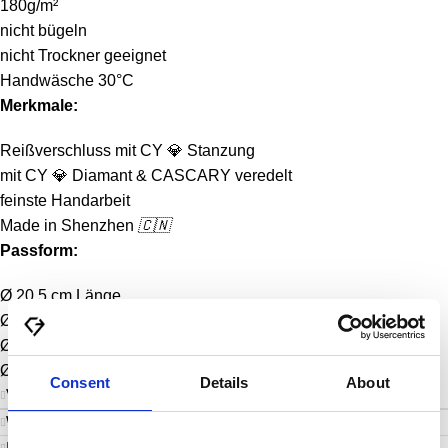
180g/m²
nicht bügeln
nicht Trockner geeignet
Handwäsche 30°C
Merkmale:
Reißverschluss mit CY
💎
Stanzung
mit CY
💎
Diamant & CASCARY veredelt
feinste Handarbeit
Made in Shenzhen
🇨🇳
Passform:
Ø 20.5 cm Länge
Ø 8.5 cm Höhe
Ø 13 cm Breite
Ø 150 g
Consent
Details
About
Versand & Lieferung
Weitere Informationen