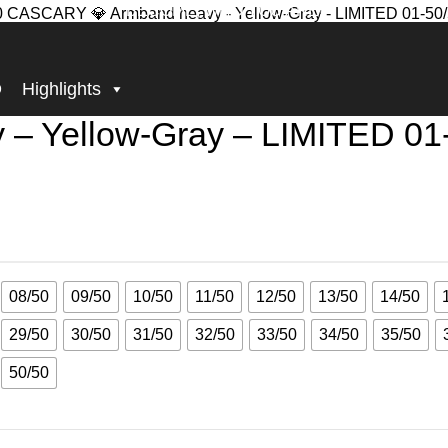
BECOME, WHO YOU ARE!
Gray – LIMITED 01-50/50
D
Highlights
– Yellow-Gray – LIMITED 01
08/50
09/50
10/50
11/50
12/50
13/50
14/50
29/50
30/50
31/50
32/50
33/50
34/50
35/50
50/50