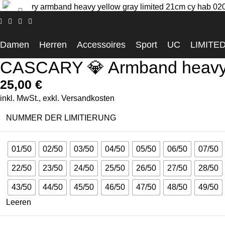
Click to enlarge
Startseite
Accessoires
CASCARY 💎 Armband heavy – Yellow-
Damen
Herren
Accessoires
Sport
UC
LIMITE
CASCARY 💎 Armband heavy 
25,00
€
inkl. MwSt., exkl.
Versandkosten
NUMMER DER LIMITIERUNG
01/50
02/50
03/50
04/50
05/50
06/50
07/50
22/50
23/50
24/50
25/50
26/50
27/50
28/50
43/50
44/50
45/50
46/50
47/50
48/50
49/50
Leeren