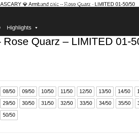
BECOME, WHO YOU ARE!
rz – LIMITED 01-50/50
D
Highlights
 Rose Quarz – LIMITED 01-5
08/50
09/50
10/50
11/50
12/50
13/50
14/50
29/50
30/50
31/50
32/50
33/50
34/50
35/50
50/50