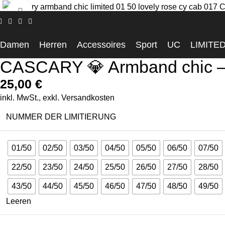
Click to enlarge
Startseite
Accessoires
CASCARY 💎 Armband chic – Rose Qua
Damen
Herren
Accessoires
Sport
UC
LIMITE
CASCARY 💎 Armband chic –
25,00
€
inkl. MwSt., exkl.
Versandkosten
NUMMER DER LIMITIERUNG
01/50
02/50
03/50
04/50
05/50
06/50
07/50
22/50
23/50
24/50
25/50
26/50
27/50
28/50
43/50
44/50
45/50
46/50
47/50
48/50
49/50
Leeren