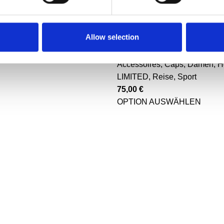
💎 Fleece Decke
CASCARY 💎 Basebal
Trucker Mesh – green
Decke
,
Reise
Allow selection
LIMITED 01-50/50
orb
Accessoires
,
Caps
,
Damen
,
H
LIMITED
,
Reise
,
Sport
75,00
€
OPTION AUSWÄHLEN