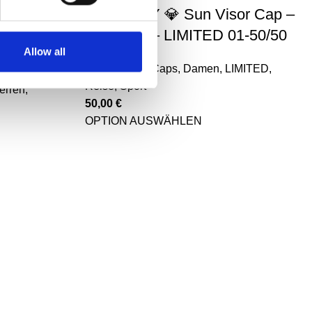
lmütze
CASCARY 💎 Sun Visor Cap –
 –
dark blue – LIMITED 01-50/50
Allow all
Accessoires
,
Caps
,
Damen
,
LIMITED
,
Reise
,
Sport
erren
,
50,00
€
OPTION AUSWÄHLEN