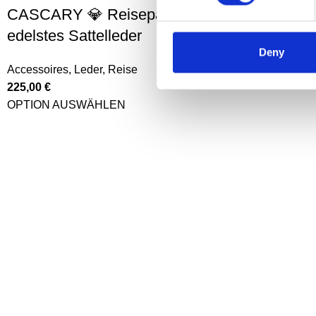
CASCARY 💎 Reisepasshülle –
CASCARY 
edelstes Sattelleder
Accessoires
,
Deny
125,00
€
Accessoires
,
Leder
,
Reise
in den Warenk
225,00
€
OPTION AUSWÄHLEN