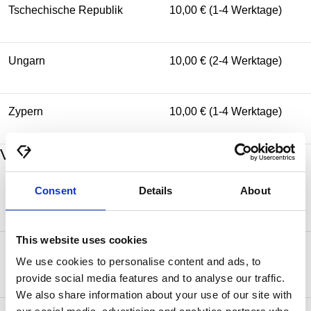
Tschechische Republik
10,00 € (1-4 Werktage)
Ungarn
10,00 € (2-4 Werktage)
Zypern
10,00 € (1-4 Werktage)
Versandkosten und Lieferzeiten
Consent
Details
About
Zielland
Standardversand
This website uses cookies
50,00 € (2-5 Werktage) kostenlos ab
Kanada
We use cookies to personalise content and ads, to
750,00 €
provide social media features and to analyse our traffic.
We also share information about your use of our site with