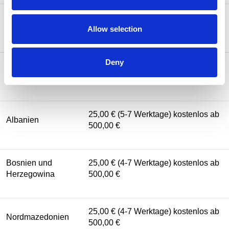
25,00 € (2-5 Werktage) kostenlos ab
Liechtenstein
500,00 €
Allow selection
Deny
Vereinigtes
25,00 € (3-5 Werktage) kostenlos ab
Königreich
(UK)
500,00 €
25,00 € (5-7 Werktage) kostenlos ab
Albanien
500,00 €
Bosnien und
25,00 € (4-7 Werktage) kostenlos ab
Herzegowina
500,00 €
25,00 € (4-7 Werktage) kostenlos ab
Nordmazedonien
500,00 €