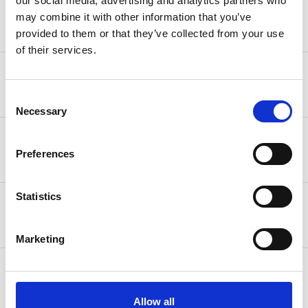
our social media, advertising and analytics partners who
25,00 € (2-4 Werktage) kostenlos ab
Monaco
may combine it with other information that you’ve
500,00 €
provided to them or that they’ve collected from your use
of their services.
25,00 € (2-4 Werktage) kostenlos ab
Norwegen
500,00 €
Consent
Necessary
Selection
10,00 € (3-5 Werktage) kostenlos ab
Schweiz
95,00 €
Preferences
Statistics
50,00 € (3-5 Werktage) kostenlos ab
USA
750,00 €
Marketing
25,00 € (3-5 Werktage) kostenlos ab
Island
500,00 €
Allow all