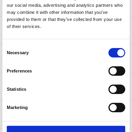
500,00 €
our social media, advertising and analytics partners who
may combine it with other information that you’ve
provided to them or that they’ve collected from your use
25,00 € (2-4 Werktage) kostenlos ab
of their services.
Norwegen
500,00 €
Consent
10,00 € (3-5 Werktage) kostenlos ab
Necessary
Selection
Schweiz
95,00 €
Preferences
50,00 € (3-5 Werktage) kostenlos ab
USA
750,00 €
Statistics
Marketing
25,00 € (3-5 Werktage) kostenlos ab
Island
500,00 €