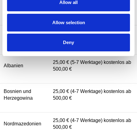
Allow all
25,00 € (2-5 Werktage) kostenlos ab
Liechtenstein
500,00 €
Allow selection
Vereinigtes
25,00 € (3-5 Werktage) kostenlos ab
Königreich
(UK)
500,00 €
Deny
25,00 € (5-7 Werktage) kostenlos ab
Albanien
500,00 €
Bosnien und
25,00 € (4-7 Werktage) kostenlos ab
Herzegowina
500,00 €
25,00 € (4-7 Werktage) kostenlos ab
Nordmazedonien
500,00 €